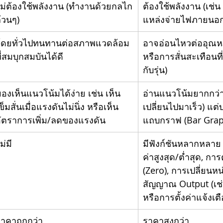
ม่ต้องใช้พลังงาน (ทำงานด้วยกลไก
ต้องใช้พลังงาน (เช่น
้วนๆ)
แหล่งจ่ายไฟภายนอก
โดยทั่วไปทนทานต่อสภาพแวดล้อม
อาจอ่อนไหวต่ออุณหภู
ี่สมบุกสมบันได้ดี
หรือการสั่นสะเทือนที่ร
กับรุ่น)
องเห็นแนวโน้มได้ง่าย เช่น เห็น
อ่านแนวโน้มยากกว่า
ข็มสั่นเมื่อแรงดันไม่นิ่ง หรือเห็น
เปลี่ยนไปมาเร็ว) แต่
ัตราการเพิ่ม/ลดของแรงดัน
แถบกราฟ (Bar Grap
ม่มี
มีฟังก์ชันหลากหลาย 
ค่าสูงสุด/ต่ำสุด, การต
(Zero), การเปลี่ยนหน
สัญญาณ Output (เช่
หรือการตั้งค่าแจ้งเต
าคาถูกกว่า
ราคาสูงกว่า