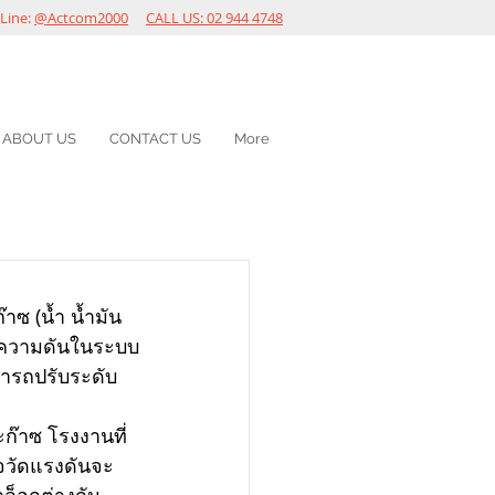
Line:
@Actcom2000
CALL US: 02 944 4748
ABOUT US
CONTACT US
More
ซ (น้ำ น้ำมัน 
มความดันในระบบ
มารถปรับระดับ
ก๊าซ โรงงานที่
จวัดแรงดันจะ