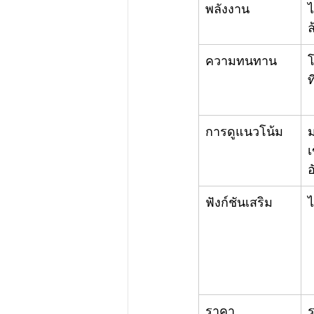
พลังงาน
ไ
ล
ความทนทาน
ท
การดูแนวโน้ม
ม
เ
อ
ฟังก์ชันเสริม
ไ
ราคา
ร