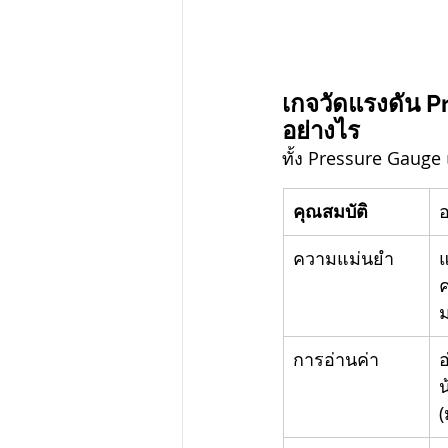
เกจวัดแรงดัน P
อย่างไร
ทั้ง Pressure Gauge
คุณสมบัติ
อ
ความแม่นยำ
แ
ค
ม
การอ่านค่า
อ
น
(